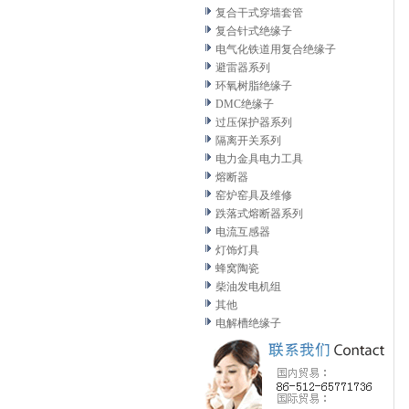
复合干式穿墙套管
复合针式绝缘子
电气化铁道用复合绝缘子
避雷器系列
环氧树脂绝缘子
DMC绝缘子
过压保护器系列
隔离开关系列
电力金具电力工具
熔断器
窑炉窑具及维修
跌落式熔断器系列
电流互感器
灯饰灯具
蜂窝陶瓷
柴油发电机组
其他
电解槽绝缘子